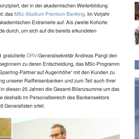
konzipiert, der in der akademischen Weiterbildung
ht: das
MSc-Studium Premium Banking
. Im Vorjahr
akademischen Extrameile auf. Als zweite Kohorte
de durch, um sich auf die bereits erkundeten
 gratulierte
ÖRV
-Generalsekretär Andreas Pangl den
nbeginnern zu deren Entscheidung, das MSc-Programm
 „Sparring-Partner auf Augenhöhe“ mit den Kunden zu
ung unserer Raiffeisenbanken und zum Teil auch ihrer
ist in diesen 25 Jahren die Gesamt-Bilanzsumme um das
de deshalb im Personalbereich des Bankensektors
t Generalisten ortet.