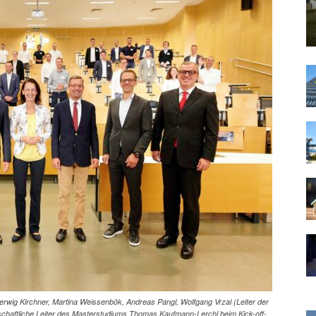
Herwig Kirchner, Martina Weissenbök, Andreas Pangl, Wolfgang Vrzal (Leiter der
chaftliche Leiter des Masterstudiums Thomas Kaufmann-Lerchl beim Kick-off-