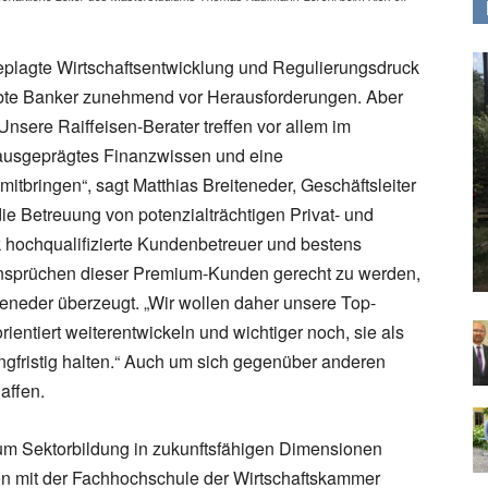
plagte Wirtschaftsentwicklung und Regulierungsdruck
robte Banker zunehmend vor Herausforderungen. Aber
nsere Raiffeisen-Berater treffen vor allem im
ausgeprägtes Finanzwissen und eine
bringen“, sagt Matthias Breiteneder, Geschäftsleiter
die Betreuung von potenzialträchtigen Privat- und
 hochqualifizierte Kundenbetreuer und bestens
Ansprüchen dieser Premium-Kunden gerecht zu werden,
teneder überzeugt. „Wir wollen daher unsere Top-
rientiert weiterentwickeln und wichtiger noch, sie als
langfristig halten.“ Auch um sich gegenüber anderen
affen.
um Sektorbildung in zukunftsfähigen Dimensionen
on mit der Fachhochschule der Wirtschaftskammer