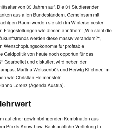
ittsalter von 33 Jahren auf. Die 31 Studierenden
sbanken aus allen Bundesländern. Gemeinsam mit
achigen Raum werden sie sich im Wintersemester
n Fragestellungen wie diesen annähern: „Wie sieht die
ukunftstrends werden diese massiv verändern?“,
en Wertschöpfungsökonomie für profitable
ie Geldpolitik von heute noch opportun für das
earbeitet und diskutiert wird neben der
ampus, Martina Weissenbök und Herwig Kirchner, im
en wie Christian Helmenstein
 Hanno Lorenz (Agenda Austria).
Mehrwert
ium auf einer gewinnbringenden Kombination aus
em Praxis-Know-how. Bankfachliche Vertiefung in