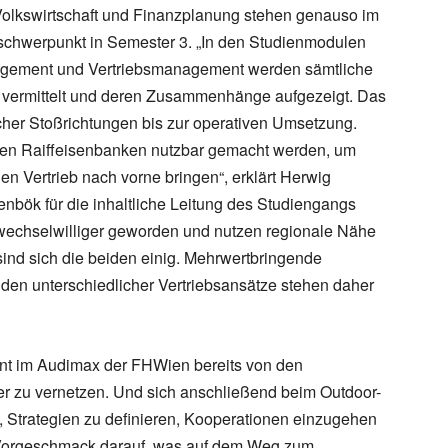
olkswirtschaft und Finanzplanung stehen genauso im
sschwerpunkt in Semester 3. „In den Studienmodulen
agement und Vertriebsmanagement werden sämtliche
te vermittelt und deren Zusammenhänge aufgezeigt. Das
scher Stoßrichtungen bis zur operativen Umsetzung.
en Raiffeisenbanken nutzbar gemacht werden, um
den Vertrieb nach vorne bringen“, erklärt Herwig
nbök für die inhaltliche Leitung des Studiengangs
 wechselwilliger geworden und nutzen regionale Nähe
 sind sich die beiden einig. Mehrwertbringende
den unterschiedlicher Vertriebsansätze stehen daher
nt im Audimax der FHWien bereits von den
er zu vernetzen. Und sich anschließend beim Outdoor-
n, Strategien zu definieren, Kooperationen einzugehen
Vorgeschmack darauf, was auf dem Weg zum