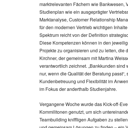
marktrelevanten Fächern wie Bankwesen, V
Studienplan wie ein ausgeprägter Vertrieb
Marktanalyse, Customer Relationship Man
für den modernen Vertrieb wichtigen Inhal
Spektrum reicht von der Definition strategi
Diese Kompetenzen können in den jeweilig
Projekte zu organisieren und zu leiten, die 
Kirchner, der gemeinsam mit Martina Weisse
verantwortlich zeichnet. „Bankkunden sind
nur, wenn die Qualität der Beratung passt“,
Kundenbetreuung und Flexibilität im Anwen
im Fokus der anderthalb Studienjahre.
Vergangene Woche wurde das Kick-off-Eve
Kommilitonen genutzt, um sich untereinand
Teambuilding kniffligen Aufgaben zu stelle
und gemeinsam Lösungen zu finden – ein 