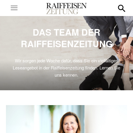
DAS TEAM DER
RAIFFEISENZEITUNG
Wir sorgen jede Woche dafür, dass Sie ein vielfältiges
Leseangebot in der Raiffeisenzeitung finden. Lernen Sie
uns kennen.