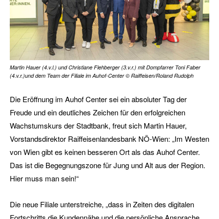
Martin Hauer (4.v.l.) und Christiane Flehberger (3.v.r.) mit Dompfarrer Toni Faber
(4.v.r.)und dem Team der Filiale im Auhof-Center © Raiffeisen/Roland Rudolph
Die Eröffnung im Auhof Center sei ein absoluter Tag der
Freude und ein deutliches Zeichen für den erfolgreichen
Wachstumskurs der Stadtbank, freut sich Martin Hauer,
Vorstandsdirektor Raiffeisenlandesbank NÖ-Wien: „Im Westen
von Wien gibt es keinen besseren Ort als das Auhof Center.
Das ist die Begegnungszone für Jung und Alt aus der Region.
Hier muss man sein!“
Die neue Filiale unterstreiche, „dass in Zeiten des digitalen
Fortschritts die Kundennähe und die persönliche Ansprache