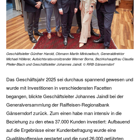
Geschäftsleiter Günther Harold, Obmann Martin Minkowitsch, Generaldirektor
Michael Höllerer, Aufsichtsratsvorsitzender Werner Borns, Bezirkshauptfrau Claudia
Pfeiler-Blach und Geschäftsleiter Johannes Jaindl. © RRB Gänserndorf
Das Geschäftsjahr 2025 sei durchaus spannend gewesen und
wurde mit Investitionen in verschiedensten Facetten
begangen, blickte Geschäftsleiter Johannes Jaindl bei der
Generalversammlung der Raiffeisen-Regionalbank
Gänserndorf zurück. Zum einen habe man intensiv in die
Beziehung zu den etwa 37.000 Kunden investiert: Aufbauend
auf die Ergebnisse einer Kundenbefragung wurde eine
Qualitätsoffensive gestartet und die rund 26.000 geführten