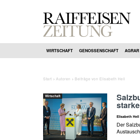
WIRTSCHAFT
GENOSSENSCHAFT
AGRAR
Start
Autoren
Beiträge von Elisabeth Hell
Salzb
Wirtschaft
stark
Elisabeth Hell
Der Salzbu
Austausch