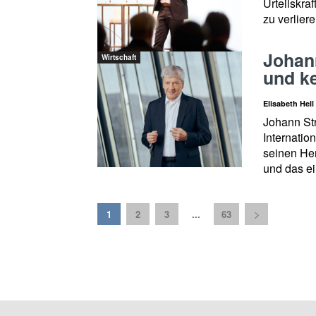
Urteilskraf
zu verliere
Johann
Wirtschaft
und k
Elisabeth Hell
Johann Str
Internatio
seinen He
und das e
1
2
3
...
63