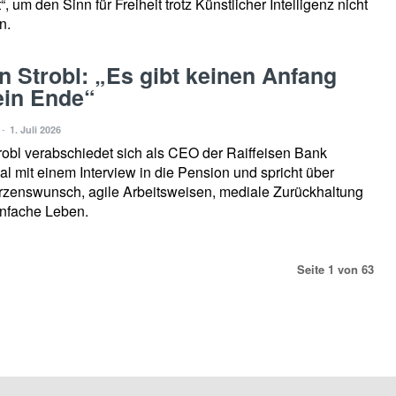
t“, um den Sinn für Freiheit trotz Künstlicher Intelligenz nicht
n.
 Strobl: „Es gibt keinen Anfang
ein Ende“
-
1. Juli 2026
obl verabschiedet sich als CEO der Raiffeisen Bank
nal mit einem Interview in die Pension und spricht über
rzenswunsch, agile Arbeitsweisen, mediale Zurückhaltung
infache Leben.
Seite 1 von 63