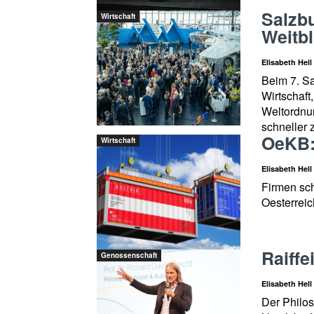
Salzbu
Wirtschaft
Weitbl
Elisabeth Hell
Beim 7. Sa
Wirtschaft
Weltordnun
schneller 
OeKB:
Wirtschaft
Elisabeth Hell
Firmen sch
Oesterreic
Raiffe
Genossenschaft
Elisabeth Hell
Der Philos