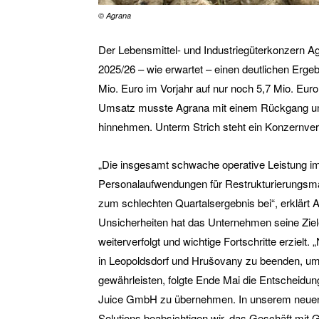
© Agrana
Der Lebensmittel- und Industriegüterkonzern A
2025/26 – wie erwartet – einen deutlichen Ergeb
Mio. Euro im Vorjahr auf nur noch 5,7 Mio. Eur
Umsatz musste Agrana mit einem Rückgang um 
hinnehmen. Unterm Strich steht ein Konzernverl
„Die insgesamt schwache operative Leistung i
Personalaufwendungen für Restrukturierungsm
zum schlechten Quartalsergebnis bei“, erklärt 
Unsicherheiten hat das Unternehmen seine Zie
weiterverfolgt und wichtige Fortschritte erziel
in Leopoldsdorf und Hrušovany zu beenden, um
gewährleisten, folgte Ende Mai die Entscheidung,
Juice GmbH zu übernehmen. In unserem neuen
Solutions beabsichtigen wir, das Geschäft mit 