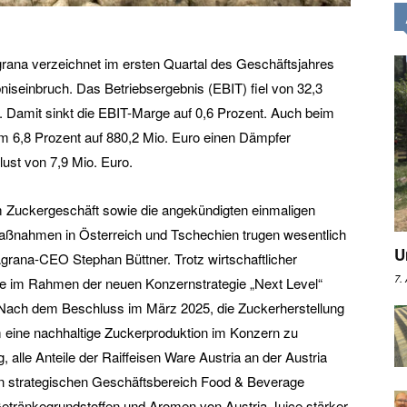
grana verzeichnet im ersten Quartal des Geschäftsjahres
niseinbruch. Das Betriebsergebnis (EBIT) fiel von 32,3
o. Damit sinkt die EBIT-Marge auf 0,6 Prozent. Auch beim
6,8 Prozent auf 880,2 Mio. Euro einen Dämpfer
ust von 7,9 Mio. Euro.
m Zuckergeschäft sowie die angekündigten einmaligen
aßnahmen in Österreich und Tschechien trugen wesentlich
U
Agrana-CEO Stephan Büttner. Trotz wirtschaftlicher
7.
le im Rahmen der neuen Konzernstrategie „Next Level“
t. „Nach dem Beschluss im März 2025, die Zuckerherstellung
 eine nachhaltige Zuckerproduktion im Konzern zu
 alle Anteile der Raiffeisen Ware Austria an der Austria
 strategischen Geschäftsbereich Food & Beverage
Getränkegrundstoffen und Aromen von Austria Juice stärker