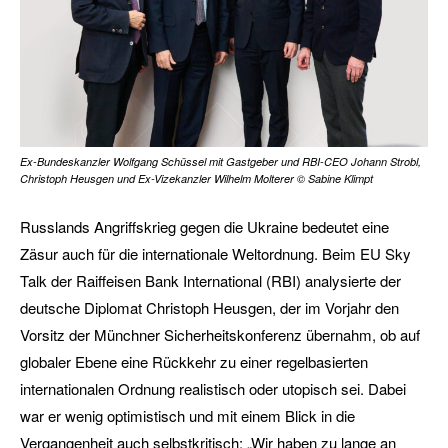
Ex-Bundeskanzler Wolfgang Schüssel mit Gastgeber und RBI-CEO Johann Strobl,
Christoph Heusgen und Ex-Vizekanzler Wilhelm Molterer © Sabine Klimpt
Russlands Angriffskrieg gegen die Ukraine bedeutet eine
Zäsur auch für die internationale Weltordnung. Beim EU Sky
Talk der Raiffeisen Bank International (RBI) analysierte der
deutsche Diplomat Christoph Heusgen, der im Vorjahr den
Vorsitz der Münchner Sicherheitskonferenz übernahm, ob auf
globaler Ebene eine Rückkehr zu einer regelbasierten
internationalen Ordnung realistisch oder utopisch sei. Dabei
war er wenig optimistisch und mit einem Blick in die
Vergangenheit auch selbstkritisch: „Wir haben zu lange an