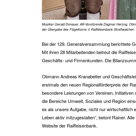
Musiker Gerald Donauer, AR-Vorsitzende Dagmar Herzog, Obm
der Übergabe des Flügelhorns © Raiffeisenbank Straßwalchen
Bei der 129. Generalversammlung berichtete Ges
Mit ihren 28 Mitarbeitenden betreut die Raiffe
Geschäfts- und Firmenkunden. Die Bilanzsumm
Obmann Andreas Kranabetter und Geschäftsleit
erstmals den neuen Regionalförderpreis der Rai
besondere Leistungen von Vereinen, Initiativen 
die Bereiche Umwelt, Soziales und Region eins
es als unsere Aufgabe, nicht nur wirtschaftlich 
Leben aktiv mitzugestalten“, betont Rainer. Alle
Website der Raiffeisenbank.