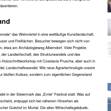
räsentieren.
and
iennale“ das Weinviertel in eine weitläufige Kunstlandschaft,
äuser und Freiflächen. Besucher bewegen sich nicht von
n, etwa am Archäologieweg Alberndorf. Viele Projekte
t, der Landwirtschaft, des Strukturwandels und des
 Holzschnittworkshop mit Czeslavia Pruscha, aber auch in
l, Landschaftswandel. Wie neue Agrartechnologie unsere
t zur bloßen Kulisse, sondern zum eigentlichen Gegenstand
ndet in der Steiermark das „Ernte“ Festival statt. Was auf
erscheint, entpuppt sich bei näherem Hinsehen als
ischer Gutshof im Murtal. Die alten Wirtschaftsgebäude,