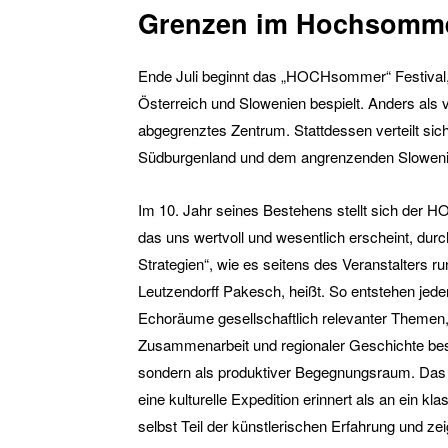
Grenzen im Hochsomm
Ende Juli beginnt das „HOCHsommer“ Festival, 
Österreich und Slowenien bespielt. Anders als
abgegrenztes Zen­trum. Stattdessen verteilt s
Südburgenland und dem angrenzenden Slowenie
Im 10. Jahr seines Bestehens stellt sich de
das uns wertvoll und wesentlich erscheint, du
Strategien“, wie es seitens des Veranstalters 
Leutzendorff Pakesch, heißt. So entstehen jeden
Echoräume gesellschaftlich relevanter Themen, d
Zusammenarbeit und regionaler Geschichte besch
sondern als produktiver Begegnungsraum. Das F
eine kulturelle Expedition erinnert als an ein k
selbst Teil der künstlerischen Erfahrung und z