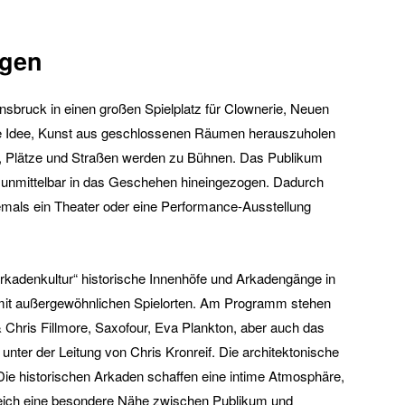
ngen
nnsbruck in einen großen Spielplatz für Clownerie, Neuen
die Idee, Kunst aus geschlossenen Räumen herauszuholen
s, Plätze und Straßen werden zu Bühnen. Das Publikum
rd unmittelbar in das Geschehen hineingezogen. Dadurch
mals ein Theater oder eine Performance-Ausstellung
Arkadenkultur“ historische Innenhöfe und Arkadengänge in
k mit außergewöhnlichen Spielorten. Am Programm stehen
Chris Fillmore, Saxofour, Eva Plankton, aber auch das
nter der Leitung von Chris Kronreif. Die architektonische
. Die historischen Arkaden schaffen eine intime Atmosphäre,
gleich eine besondere Nähe zwischen Publikum und