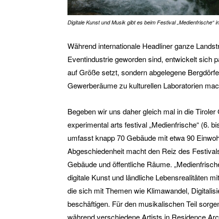
Digitale Kunst und Musik gibt es beim Festival „Medienfrische“ 
Während internationale Headliner ganze Landstr
Eventindustrie geworden sind, entwickelt sich p
auf Größe setzt, sondern abgelegene Bergdörfe
Gewerberäume zu kulturellen Laboratorien mac
Begeben wir uns daher gleich mal in die Tiroler
experimental arts festival „Medienfrische“ (6. bis
umfasst knapp 70 Gebäude mit etwa 90 Einwohn
Abgeschiedenheit macht den Reiz des Festivals
Gebäude und öffentliche Räume. „Medienfrische“ 
digitale Kunst und ländliche Lebensrealitäten mi
die sich mit Themen wie Klimawandel, Digitalis
beschäftigen. Für den musikalischen Teil sorg
während verschiedene Artists in Residence Arch