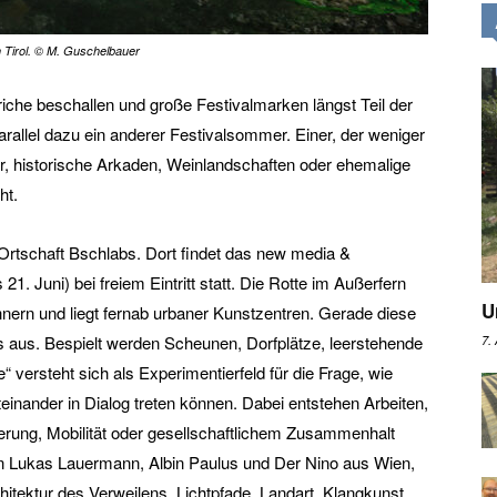
in Tirol. © M. Guschelbauer
iche beschallen und große Festivalmarken längst Teil der
arallel dazu ein anderer Festivalsommer. Einer, der weniger
r, historische Arkaden, Weinlandschaften oder ehemalige
ht.
 Ortschaft Bschlabs. Dort findet das new media &
 21. Juni) bei freiem Eintritt statt. Die Rotte im Außerfern
U
ern und liegt fernab urbaner Kunstzentren. Gerade diese
 aus. Bespielt werden Scheunen, Dorfplätze, leerstehende
7.
versteht sich als Experimentierfeld für die Frage, wie
teinander in Dialog treten können. Dabei entstehen Arbeiten,
ierung, Mobilität oder gesellschaftlichem Zusammenhalt
en Lukas Lauermann, Albin Paulus und Der Nino aus Wien,
itektur des Verweilens, Lichtpfade, Landart, Klangkunst