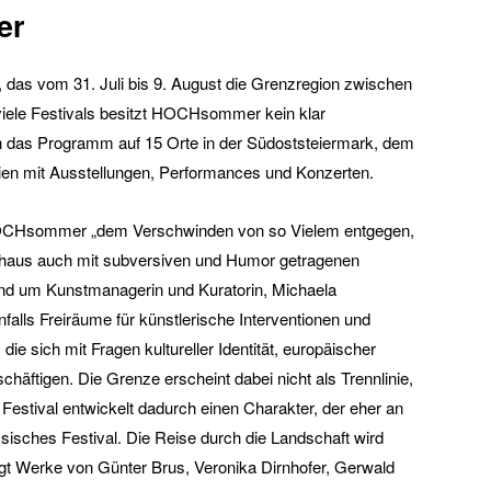
er
das vom 31. Juli bis 9. August die Grenzregion zwischen
 viele Festivals besitzt HOCHsommer kein klar
ich das Programm auf 15 Orte in der Südoststeiermark, dem
n mit Ausstellungen, Performances und Konzerten.
r HOCHsommer „dem Verschwinden von so Vielem entgegen,
rchaus auch mit subversiven und Humor getragenen
rund um Kunstmanagerin und Kuratorin, Michaela
falls Freiräume für künstlerische Interventionen und
ie sich mit Fragen kultureller Identität, europäischer
äftigen. Die Grenze erscheint dabei nicht als Trennlinie,
estival entwickelt dadurch einen Charakter, der eher an
lassisches Festival. Die Reise durch die Landschaft wird
eigt Werke von Günter Brus, Veronika Dirnhofer, Gerwald