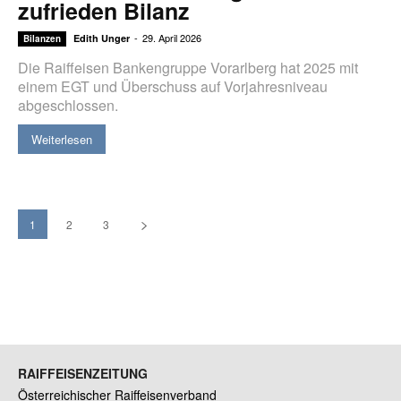
zufrieden Bilanz
-
29. April 2026
Edith Unger
Bilanzen
Die Raiffeisen Bankengruppe Vorarlberg hat 2025 mit
einem EGT und Überschuss auf Vorjahresniveau
abgeschlossen.
Weiterlesen
1
2
3
RAIFFEISENZEITUNG
Österreichischer Raiffeisenverband