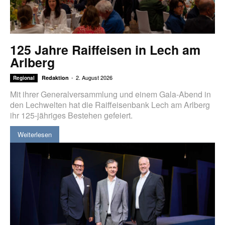
125 Jahre Raiffeisen in Lech am
Arlberg
-
2. August 2026
Redaktion
Regional
Mit ihrer Generalversammlung und einem Gala-Abend in
den Lechwelten hat die Raiffeisenbank Lech am Arlberg
ihr 125-jähriges Bestehen gefeiert.
Weiterlesen