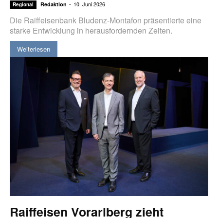
-
10. Juni 2026
Redaktion
Regional
Die Raiffeisenbank Bludenz-Montafon präsentierte eine
starke Entwicklung in herausfordernden Zeiten.
Weiterlesen
Raiffeisen Vorarlberg zieht