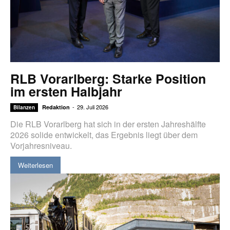
RLB Vorarlberg: Starke Position
im ersten Halbjahr
-
29. Juli 2026
Redaktion
Bilanzen
Die RLB Vorarlberg hat sich in der ersten Jahreshälfte
2026 solide entwickelt, das Ergebnis liegt über dem
Vorjahresniveau.
Weiterlesen