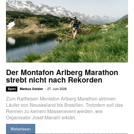
Der Montafon Arlberg Marathon
strebt nicht nach Rekorden
-
27. Juni 2026
Markus Geisler
Sport
Zum Raiffeisen Montafon Arlberg Marathon strömen
Läufer von Neuseeland bis Brasilien. Trotzdem soll das
Rennen zu keinem Massenevent werden, wie
Organisator Josef Manahl erklärt.
Weiterlesen